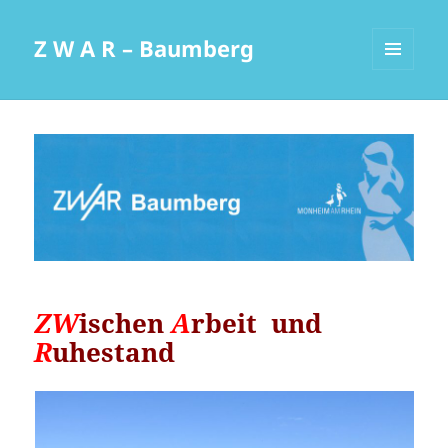
Z W A R – Baumberg
MENÜ
UND
WIDGETS
ZW
ischen
A
rbeit
und
R
uhestand